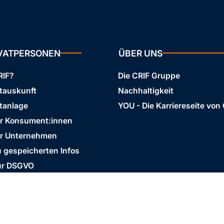
IVATPERSONEN
ÜBER UNS
RIF?
Die CRIF Gruppe
stauskunft
Nachhaltigkeit
tanlage
YOU - Die Karriereseite von
ür Konsument:innen
ür Unternehmen
 gespeicherten Infos
ur DSGVO
Business Ethics Policy
AGB