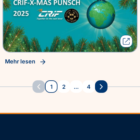
Mehr lesen
1
2
…
4