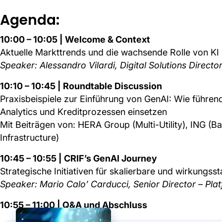
Agenda:
10:00 – 10:05 | Welcome & Context
Aktuelle Markttrends und die wachsende Rolle von KI
Speaker: Alessandro Vilardi, Digital Solutions Directo
10:10 – 10:45 | Roundtable Discussion
Praxisbeispiele zur Einführung von GenAI: Wie führen
Analytics und Kreditprozessen einsetzen
Mit Beiträgen von: HERA Group (Multi-Utility), ING (Ba
Infrastructure)
10:45 – 10:55 | CRIF’s GenAI Journey
Strategische Initiativen für skalierbare und wirkungs
Speaker: Mario Calo’ Carducci, Senior Director – Pl
10:55 – 11:00 | Q&A und Abschluss