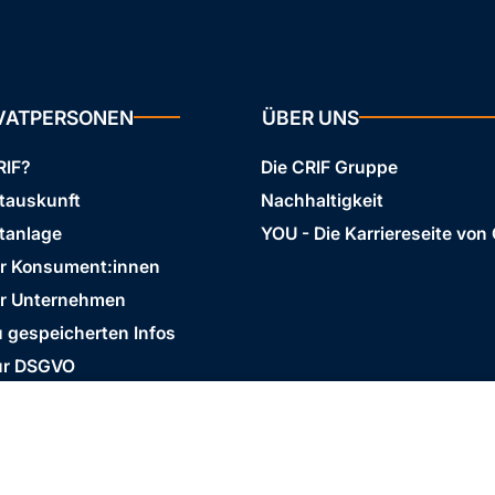
IVATPERSONEN
ÜBER UNS
RIF?
Die CRIF Gruppe
stauskunft
Nachhaltigkeit
tanlage
YOU - Die Karriereseite von
ür Konsument:innen
ür Unternehmen
 gespeicherten Infos
ur DSGVO
Business Ethics Policy
AGB