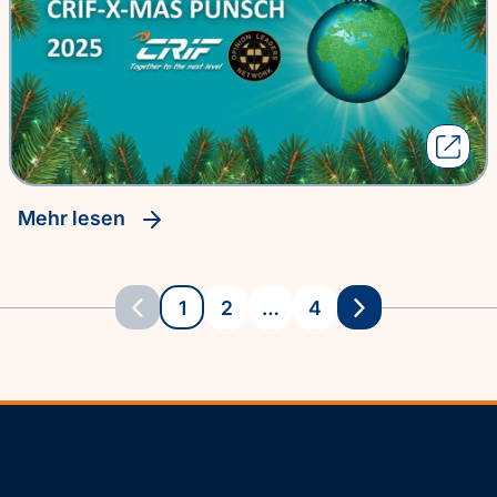
Mehr lesen
1
2
…
4