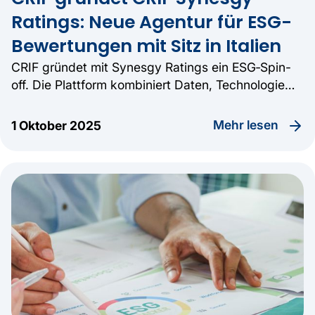
Ratings: Neue Agentur für ESG-
Bewertungen mit Sitz in Italien
CRIF gründet mit Synesgy Ratings ein ESG‑Spin-
off. Die Plattform kombiniert Daten, Technologie
und Analytik, um neue Standards für
ESG‑Bewertungen zu setzen.
Mehr lesen
1 Oktober 2025