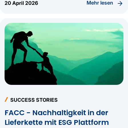
zeigt datengetriebene Lösungen für die Zukunft
Mehr lesen
20 April 2026
des Bankings.
SUCCESS STORIES
FACC - Nachhaltigkeit in der
Lieferkette mit ESG Plattform