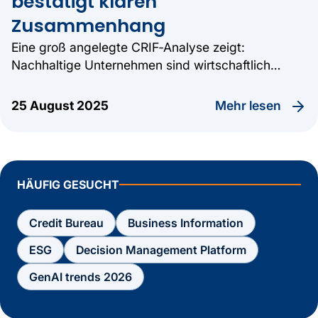
bestätigt klaren
Zusammenhang
Eine groß angelegte CRIF‑Analyse zeigt:
Nachhaltige Unternehmen sind wirtschaftlich
stabiler, erfolgreicher und gewinnen zunehmend
an strategischer Bedeutung.
Mehr lesen
25 August 2025
HÄUFIG GESUCHT
Credit Bureau
Business Information
ESG
Decision Management Platform
GenAI trends 2026