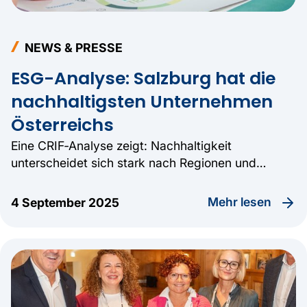
NEWS & PRESSE
ESG-Analyse: Salzburg hat die
nachhaltigsten Unternehmen
Österreichs
Eine CRIF‑Analyse zeigt: Nachhaltigkeit
unterscheidet sich stark nach Regionen und
Branchen und wird zunehmend zum
wirtschaftlichen Erfolgsfaktor.
Mehr lesen
4 September 2025