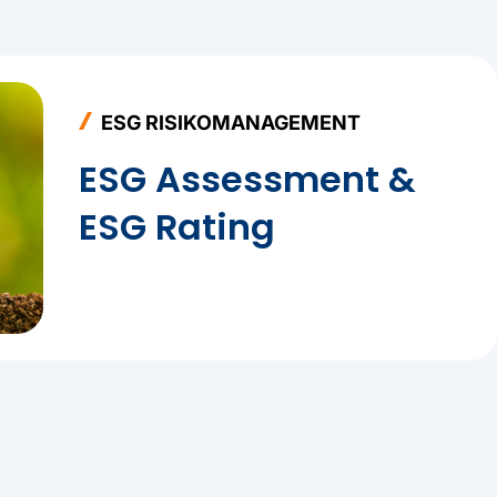
nt zu
ESG RISIKOMANAGEMENT
und
ESG Assessment &
ESG Rating
SG-