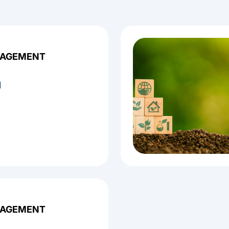
nsatz datenbasierter Technologie das Risikomanageme
Erfassung und Bewertung von ESG-Risiken und -
ativen ein aktiver Partner und setzt gemeinsam mit
NAGEMENT
s
UN Global Campact
die Maßstäbe in der Erfassung 
n
G-Framework zur Erfassung und Bewertung von E
NAGEMENT