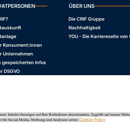
IVATPERSONEN
ÜBER UNS
RIF?
Die CRIF Gruppe
stauskunft
Nachhaltigkeit
tanlage
YOU - Die Karriereseite von
ür Konsument:innen
ür Unternehmen
 gespeicherten Infos
ur DSGVO
Business Ethics Policy
AGB