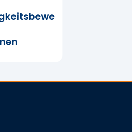
-
igkeitsbewe
men