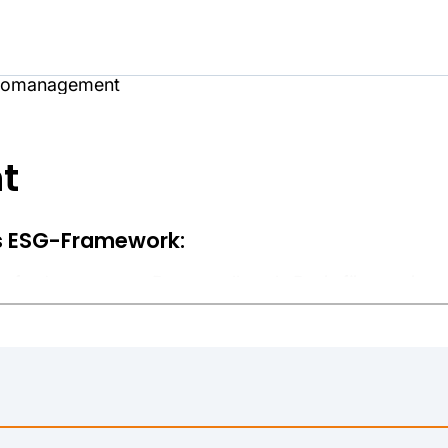
ikomanagement
t
s ESG-Framework:
sforderung, neue Datenquellen als Basis für erweitert
G-Anforderungen haben in den letzten Jahren dafür g
urde.
ungen.
rnehmenssteuerung sowie im Reporting.