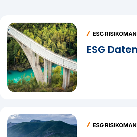
CRIF hat es sich zur Aufgabe gemacht, durch den Ei
unterstützen. CRIF hilft insbesondere in Bezug auf die
Informationen
.
Seit 2017 ist CRIF in verschiedenen europaweiten Initi
ESG RISIKOMA
der
Europäischen Kommission
sowie als Mitglied de
ESG Date
Analyse von ESG-Daten.
Aus dieser intensiven Zusammenarbeit hat CRIF ein
ES
Risiken
entwickelt.
ESG RISIKOMA