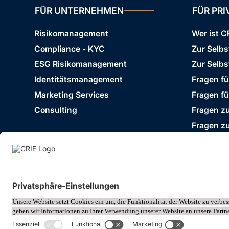
FÜR UNTERNEHMEN
FÜR PR
Risikomanagement
Wer ist C
Compliance - KYC
Zur Selb
ESG Risikomanagement
Zur Selbs
Identitätsmanagement
Fragen f
Marketing Services
Fragen f
Consulting
Fragen zu
Fragen z
Impressum
Datenschutz
Cookie Policy
© 2026 CRIF GmbH AT | Copyright