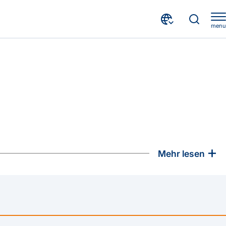
menu
es
+
Mehr lesen
esorgt,