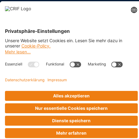
BRANCHEN
Impressum
Datenschutz
Cookie Policy
Business Ethics Policy
AGB
© 2026 CRIF GmbH AT | Copyright
Rothschildplatz 3/Top 3.06.B, A-1020 Wien, Österreich
Company with Management System Certified by DNV - ISO
9001, ISO 45001, ISO/IEC 27001, ISO 14001