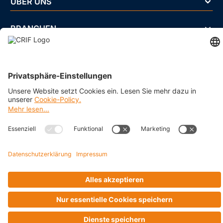
ÜBER UNS
BRANCHEN
Impressum
Datenschutz
Cookie Policy
Business Ethics Policy
AGB
© 2026 CRIF GmbH AT | Copyright
Rothschildplatz 3/Top 3.06.B, A-1020 Wien, Österreich
Company with Management System Certified by DNV - ISO
9001, ISO 45001, ISO/IEC 27001, ISO 14001