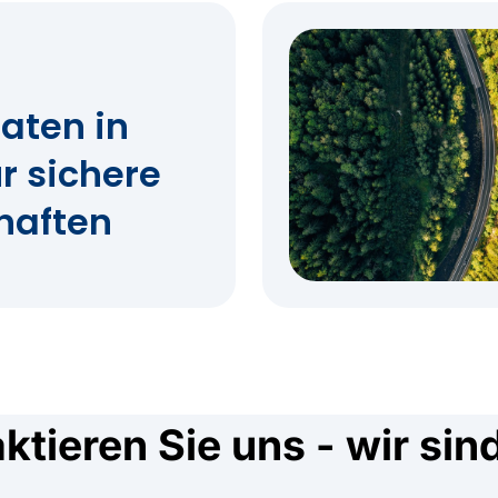
aten in
ür sichere
haften
tieren Sie uns - wir sin