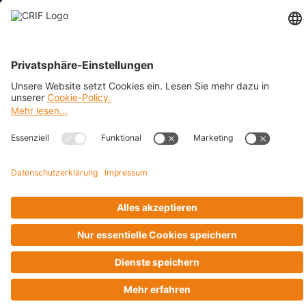
Impressum
Datenschutz
Cookie Policy
Business Ethics Policy
AGB
© 2026 CRIF GmbH AT | Copyright
Rothschildplatz 3/Top 3.06.B, A-1020 Wien, Österreich
Company with Management System Certified by DNV - ISO
9001, ISO 45001, ISO/IEC 27001, ISO 14001