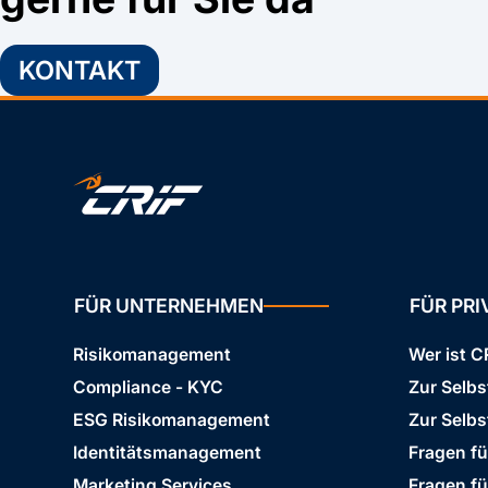
KONTAKT
FÜR UNTERNEHMEN
FÜR PR
Risikomanagement
Wer ist C
Compliance - KYC
Zur Selb
ESG Risikomanagement
Zur Selbs
Identitätsmanagement
Fragen f
Marketing Services
Fragen f