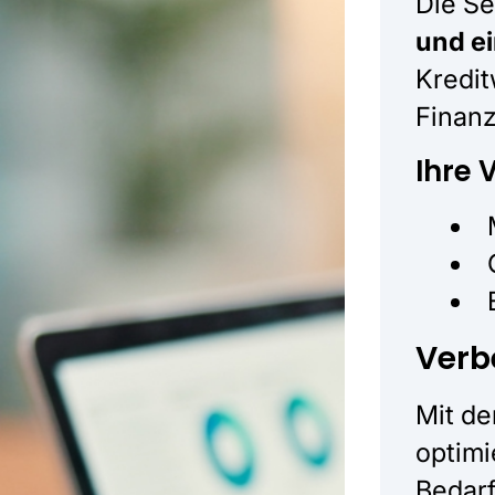
Die Se
und e
Kredit
Finanz
Ihre V
Verb
Mit de
optimi
Bedarf