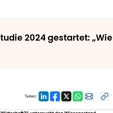
rch
udie 2024 gestartet: „Wie 
“
Teilen: