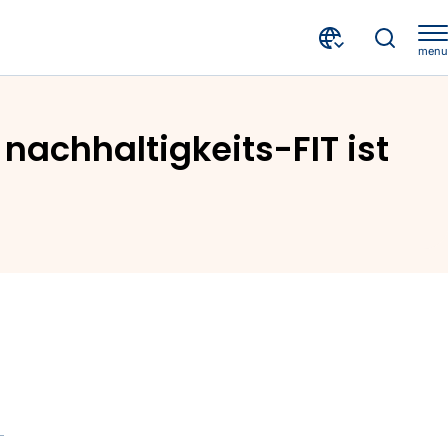
menu
Größte Nachhaltigkeitsstudie 2024 gestartet: „Wie nachhaltigkeits-FIT ist Österreichs Wirtschaft?“
nachhaltigkeits-FIT ist