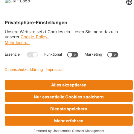
BRANCHEN
Impressum
Datenschutz
Cookie Policy
Business Ethics Policy
AGB
© 2026 CRIF GmbH AT | Copyright
Rothschildplatz 3/Top 3.06.B, A-1020 Wien, Österreich
Company with Management System Certified by DNV - ISO
9001, ISO 45001, ISO/IEC 27001, ISO 14001