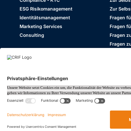
Compliance - KYC
Zur Selb
ESG Risikomanagement
Zur Selbs
Identitätsmanagement
Fragen f
Marketing Services
Fragen f
Consulting
Fragen zu
Fragen z
Impressum
Datenschutz
Cookie Policy
© 2026 CRIF GmbH AT | Copyright
Rothschildplatz 3/Top 3.06.B, A-1020 Wien, Öst
Company wi