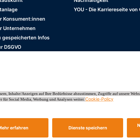
stauskunft
Nachhaltigkeit
tanlage
YOU - Die Karriereseite von
ür Konsument:innen
ür Unternehmen
 gespeicherten Infos
ur DSGVO
Business Ethics Policy
AGB
erreich
th Management System Certified by DNV - ISO 9001, ISO 45001, ISO/