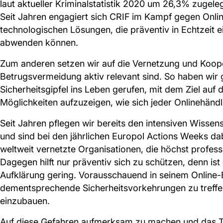
laut aktueller Kriminalstatistik 2020 um 26,3% zugeleg
Seit Jahren engagiert sich CRIF im Kampf gegen Onli
technologischen Lösungen, die präventiv in Echtzeit 
abwenden können.
Zum anderen setzen wir auf die Vernetzung und Koope
Betrugsvermeidung aktiv relevant sind. So haben wi
Sicherheitsgipfel ins Leben gerufen, mit dem Ziel a
Möglichkeiten aufzuzeigen, wie sich jeder Onlinehänd
Seit Jahren pflegen wir bereits den intensiven Wiss
und sind bei den jährlichen Europol Actions Weeks dab
weltweit vernetzte Organisationen, die höchst profess
Dagegen hilft nur präventiv sich zu schützen, denn ist
Aufklärung gering. Vorausschauend in seinem Online-
dementsprechende Sicherheitsvorkehrungen zu treffe
einzubauen.
Auf diese Gefahren aufmerksam zu machen und das Th