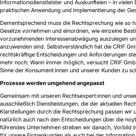
Informationsdienstleister und Auskunfteien – in vielen
praktischen Anwendung und Implementierung der Ges
Dementsprechend muss die Rechtsprechung wie so häuf
Gesetze vornehmen und einordnen, wie einzelne Besti
vorzunehmenden Interessenabwägung auszulegen und u
anzuwenden sind. Selbstverständlich hat die CRIF Gm
rechtskräftige Entscheidungen und Anforderungen st
mehr noch: Wann immer möglich, versucht CRIF GmbH,
Sinne der Konsument:innen und unserer Kunden zu sc
Prozesse werden umgehend angepasst
Gemeinsam mit unseren Rechtsexpert:innen und unser
ausschließlich Dienstleistungen, die der aktuellen Re
Klarstellungen durch die Rechtsprechung passen wir
natürlich auch nach den Entscheidungen über die noyb
führendes Unternehmen streben wir danach, Vorbild in
für unsere Firmenkunden als auch bei der Information