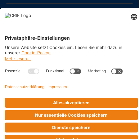
Impressum
Datenschutz
Cookie Policy
Business Ethics Policy
AGB
© 2026 CRIF GmbH AT | Copyright
Rothschildplatz 3/Top 3.06.B, A-1020 Wien, Österreich
Company with Management System Certified by DNV - ISO
9001, ISO 45001, ISO/IEC 27001, ISO 14001