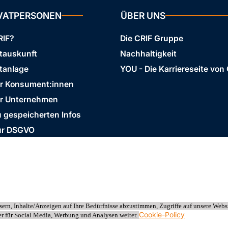
IVATPERSONEN
ÜBER UNS
RIF?
Die CRIF Gruppe
stauskunft
Nachhaltigkeit
tanlage
YOU - Die Karriereseite von
ür Konsument:innen
ür Unternehmen
 gespeicherten Infos
ur DSGVO
Business Ethics Policy
AGB