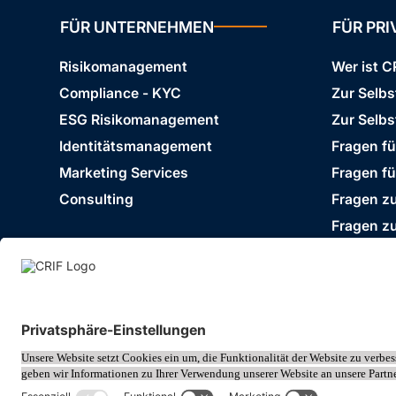
FÜR UNTERNEHMEN
FÜR PR
Risikomanagement
Wer ist C
Compliance - KYC
Zur Selb
ESG Risikomanagement
Zur Selbs
Identitätsmanagement
Fragen f
Marketing Services
Fragen f
Consulting
Fragen zu
Fragen z
Impressum
Datenschutz
Cookie Policy
© 2026 CRIF GmbH AT | Copyright