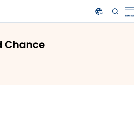
menu
ance
nd Chance