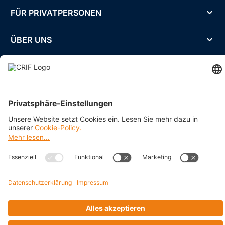
FÜR PRIVATPERSONEN
ÜBER UNS
BRANCHEN
Impressum
Datenschutz
Cookie Policy
Business Ethics Policy
AGB
© 2026 CRIF GmbH AT | Copyright
Rothschildplatz 3/Top 3.06.B, A-1020 Wien, Österreich
Company with Management System Certified by DNV - ISO