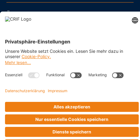
ÜBER UNS
BRANCHEN
Impressum
Datenschutz
Cookie Policy
Business Ethics Policy
AGB
© 2026 CRIF GmbH AT | Copyright
Rothschildplatz 3/Top 3.06.B, A-1020 Wien, Österreich
Company with Management System Certified by DNV - ISO
9001, ISO 45001, ISO/IEC 27001, ISO 14001