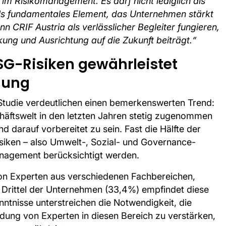
im Risikomanagement. Es darf nicht lediglich als
 fundamentales Element, das Unternehmen stärkt
n CRIF Austria als verlässlicher Begleiter fungieren,
kung und Ausrichtung auf die Zukunft beiträgt.“
ESG-Risiken gewährleistet
lung
tudie verdeutlichen einen bemerkenswerten Trend:
häftswelt in den letzten Jahren stetig zugenommen
 darauf vorbereitet zu sein. Fast die Hälfte der
siken – also Umwelt-, Sozial- und Governance-
nagement berücksichtigt werden.
von Experten aus verschiedenen Fachbereichen,
n Drittel der Unternehmen (33,4%) empfindet diese
ntnisse unterstreichen die Notwendigkeit, die
indung von Experten in diesen Bereich zu verstärken,