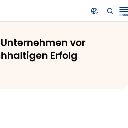
menu
Risikostudie mit Fokus ESG | CRIF-Studie deckt auf: Unternehmen vor Herausforderungen – ESG-Risiken im Fokus für nachhaltigen Erfolg
f: Unternehmen vor
hhaltigen Erfolg