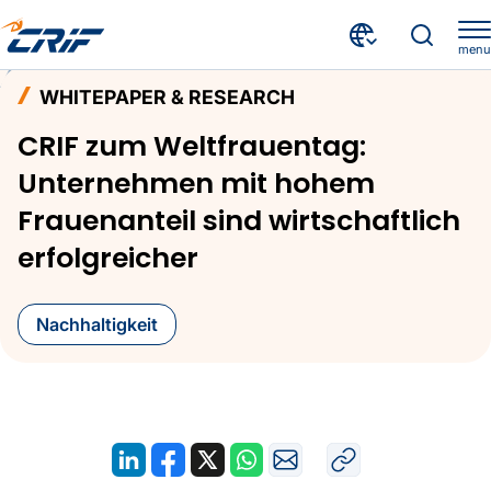
menu
Aktuelles & Events
Whitepaper & Research
Home
WHITEPAPER & RESEARCH
CRIF zum Weltfrauentag: Unternehmen mit hohem Frauenanteil sind wirtschaftlich erfolgreicher
CRIF zum Weltfrauentag:
Unternehmen mit hohem
Frauenanteil sind wirtschaftlich
erfolgreicher
Nachhaltigkeit