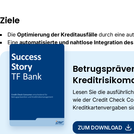
Ziele
Die
Optimierung der Kreditausfälle
durch eine aut
Eine
automatisierte und nahtlose Integration des
Betrugspräve
Kreditrisiko
Lesen Sie die ausführlic
wie der Credit Check C
Kreditkartenvergaben si
ZUM DOWNLOAD