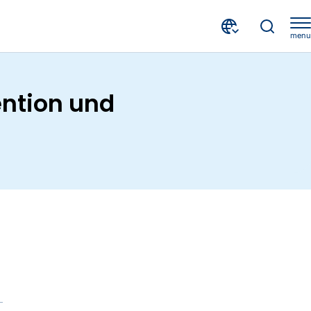
menu
TF Bank - Credit Check Consumer für Betrugsprävention und Kreditrisikomanagement
ention und