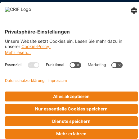
BRANCHEN
Impressum
Datenschutz
Cookie Policy
Business Ethics Policy
AGB
© 2026 CRIF GmbH AT | Copyright
Rothschildplatz 3/Top 3.06.B, A-1020 Wien, Österreich
Company with Management System Certified by DNV - ISO
9001, ISO 45001, ISO/IEC 27001, ISO 14001