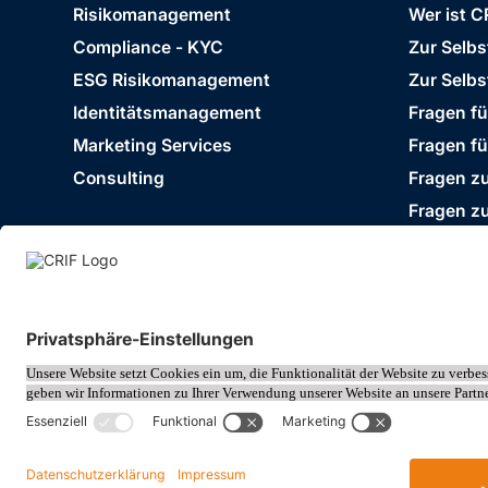
Risikomanagement
Wer ist C
Compliance - KYC
Zur Selb
ESG Risikomanagement
Zur Selbs
Identitätsmanagement
Fragen f
Marketing Services
Fragen f
Consulting
Fragen zu
Fragen z
Impressum
Datenschutz
Cookie Policy
© 2026 CRIF GmbH AT | Copyright
Rothschildplatz 3/Top 3.06.B, A-1020 Wien, Öst