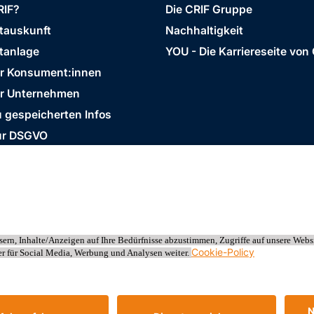
RIF?
Die CRIF Gruppe
stauskunft
Nachhaltigkeit
tanlage
YOU - Die Karriereseite von
ür Konsument:innen
ür Unternehmen
 gespeicherten Infos
ur DSGVO
Business Ethics Policy
AGB
erreich