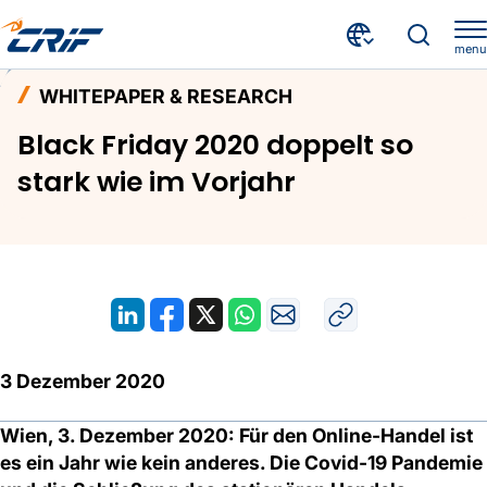
menu
Aktuelles & Events
Whitepaper & Research
Home
WHITEPAPER & RESEARCH
Black Friday 2020 doppelt so stark wie im Vorjahr
Black Friday 2020 doppelt so
stark wie im Vorjahr
3 Dezember 2020
Wien, 3. Dezember 2020: Für den Online-Handel ist
es ein Jahr wie kein anderes. Die Covid-19 Pandemie